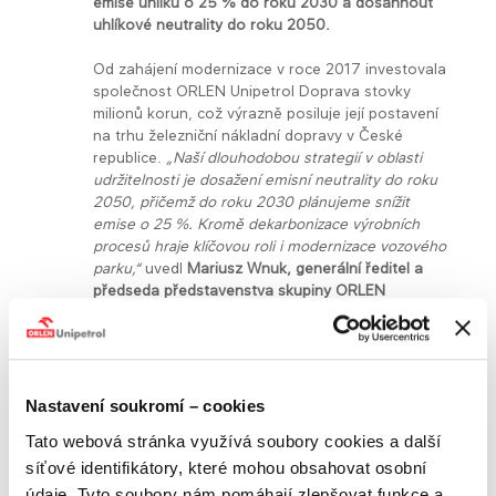
emise uhlíku o 25 % do roku 2030 a dosáhnout
uhlíkové neutrality do roku 2050.
Od zahájení modernizace v roce 2017 investovala
společnost ORLEN Unipetrol Doprava stovky
milionů korun, což výrazně posiluje její postavení
na trhu železniční nákladní dopravy v České
republice.
„Naší dlouhodobou strategií v oblasti
udržitelnosti je dosažení emisní neutrality do roku
2050, přičemž do roku 2030 plánujeme snížit
emise o 25 %. Kromě dekarbonizace výrobních
procesů hraje klíčovou roli i modernizace vozového
parku,“
uvedl
Mariusz Wnuk, generální ředitel a
předseda představenstva skupiny ORLEN
Unipetrol
.
„Pořízením dalších čtyř lokomotiv nejen
podpoříme naplnění environmentálních cílů, ale i
zvýšíme naši konkurenceschopnost v oblasti
železniční dopravy,“
dodal.
Nastavení soukromí – cookies
Dalšími lokomotivami Siemens Vectron MS, s
Tato webová stránka využívá soubory cookies a další
výkonem 6 400 kW a běžnou provozní rychlostí
síťové identifikátory, které mohou obsahovat osobní
100 km/h, posílí ORLEN Unipetrol Doprava
přepravní kapacity zejména na mezinárodních
údaje. Tyto soubory nám pomáhají zlepšovat funkce a