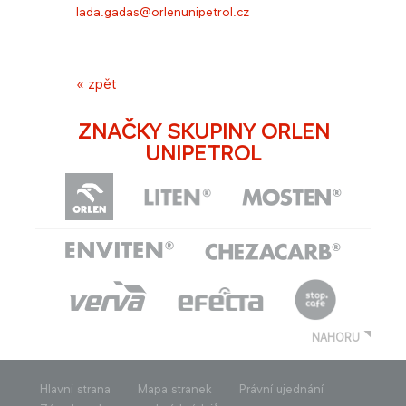
lada.gadas@orlenunipetrol.cz​
« zpět
ZNAČKY SKUPINY ORLEN
UNIPETROL
NAHORU
Hlavni strana
Mapa stranek
Právní ujednání