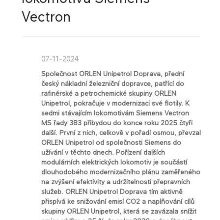
Vectron
07-11-2024
S
polečnost ORLEN Unipetrol Doprava, přední
český nákladní železniční dopravce, patřící do
rafinérské a petrochemické skupiny ORLEN
Unipetrol, pokračuje v modernizaci své flotily. K
sedmi stávajícím lokomotivám Siemens Vectron
MS řady 383 přibydou do konce roku 2025 čtyři
další. První z nich, celkově v pořadí osmou, převzal
ORLEN Unipetrol od společnosti Siemens do
užívání v těchto dnech. Pořízení dalších
modulárních elektrických lokomotiv je součástí
dlouhodobého modernizačního plánu zaměřeného
na zvýšení efektivity a udržitelnosti přepravních
služeb. ORLEN Unipetrol Doprava tím aktivně
přispívá ke snižování emisí CO2 a naplňování cílů
skupiny ORLEN Unipetrol, která se zavázala snížit