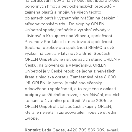
na zpracování ropy a na výrobu, distribuci a prodej
pohonných hmot a petrochemických produktů –
zejména plastů a hnojiv. Ve všech těchto
oblastech patří k významným hráčům na českém i
středoevropském trhu. Do skupiny ORLEN
Unipetrol spadají rafinérie a výrobní závody v
Litvínově a Kralupech nad Vltavou, společnost
Paramo v Pardubicích, neratovická společnost
Spolana, otrokovická společnost REMAQ a dvě
výzkumná centra v Litvínově a Brně. Součástí
ORLEN Unipetrolu je i síť čerpacích stanic ORLEN v
Česku, na Slovensku a v Maďarsku. ORLEN
Unipetrol je v České republice jedna z největších
firem z hlediska obratu. Zaměstnává přes 6 000
lidí. ORLEN Unipetrol je také společensky
odpovědnou společností, a to zejména v oblasti
podpory udržitelného rozvoje, vzdělávání, místních
komunit a životního prostředí. V roce 2005 se
ORLEN Unipetrol stal součástí skupiny ORLEN,
která je největším zpracovatelem ropy ve střední
Evropě.
Kontakt:
Lada Gadas, +420 705 839 909, e-mail: