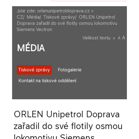
Jste zde:
orlenunipetroldoprava.cz >
CZ
/
Média
/
Tiskové zprávy
/
ORLEN Unipetrol
Doprava zařadil do své flotily osmou lokomotivu
Siemens Vectron
A
Velikost textu
A
A
MÉDIA
Tiskové zprávy
Fotogalerie
Kontakt na tiskové oddělení
ORLEN Unipetrol Doprava
zařadil do své flotily osmou
lokomotivu Siemens