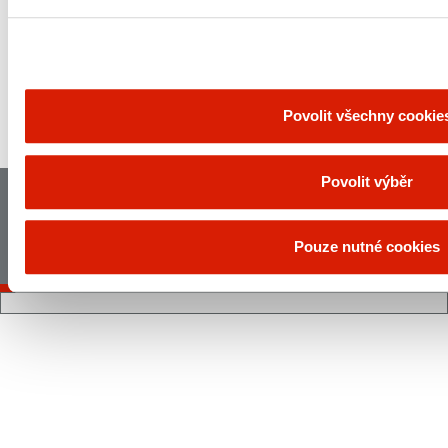
Povolit všechny cookie
NAHORU
Povolit výběr
Hlavni strana
Mapa stranek
Právní ujednání
Zásady ochrany osobních údajů
Pouze nutné cookies