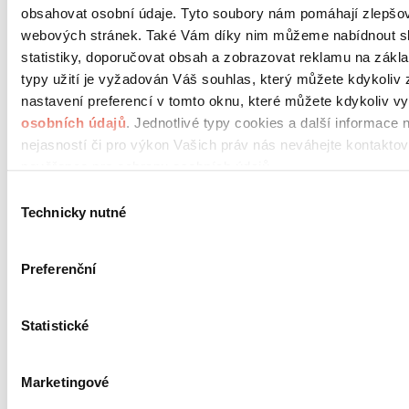
obsahovat osobní údaje. Tyto soubory nám pomáhají zlepšov
převzala v litvínovském Chemparku poslední – sedmou lok
barvách ORLEN Unipetrol.
webových stránek. Také Vám díky nim můžeme nabídnout sl
statistiky, doporučovat obsah a zobrazovat reklamu na zákla
typy užití je vyžadován Váš souhlas, který můžete kdykoliv 
Úspěšný rok 2021 pro společnost ORLEN Unipetr
nastavení preferencí v tomto oknu, které můžete kdykoliv vy
zboží meziročně zvýšila o pětinu a v elektrické trak
osobních údajů
. Jednotlivé typy cookies a další informace 
09.02.2022
nejasností či pro výkon Vašich práv nás neváhejte kontaktov
Železniční dopravce ORLEN Unipetrol Doprava prožil navz
pověřence pro ochranu osobních údajů.
úspěšný rok.
Výběr
Technicky nutné
souhlasu
...
Předchozí
1
2
3
4
5
11
Další
Preferenční
Statistické
ZNAČKY SKUPINY ORLEN
UNIPETROL
Marketingové