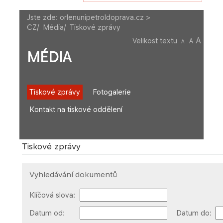
Jste zde:
orlenunipetroldoprava.cz >
CZ
/
Média
/
Tiskové zprávy
A
Velikost textu
A
A
MÉDIA
Tiskové zprávy
Fotogalerie
Kontakt na tiskové oddělení
Tiskové zprávy
Vyhledávání dokumentů
Klíčová slova:
Datum od:
Datum do: