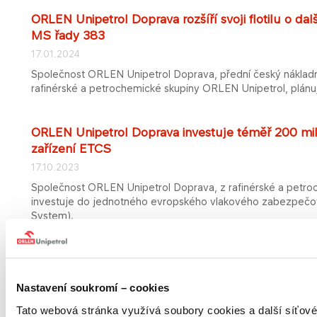
ORLEN Unipetrol Doprava rozšíří svoji flotilu o dal
MS řady 383
17.01.2024
Společnost ORLEN Unipetrol Doprava, přední český nákladní
rafinérské a petrochemické skupiny ORLEN Unipetrol, plánuj
ORLEN Unipetrol Doprava investuje téměř 200 mi
zařízení ETCS
17.10.2023
Společnost ORLEN Unipetrol Doprava, z rafinérské a petro
investuje do jednotného evropského vlakového zabezpečo
System).
ORLEN Unipetrol Doprava završil obměnu vozové
lokomotivy Siemens Vectron MS řady 383
Nastavení soukromí – cookies
21.03.2023
Tato webová stránka využívá soubory cookies a další síťové 
Společnost ORLEN Unipetrol Doprava, z rafinérské a petro