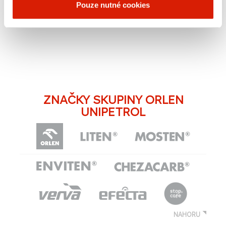
adrese
www.petrotrans.cz
.​
Pouze nutné cookies
« zpět
ZNAČKY SKUPINY ORLEN
UNIPETROL
NAHORU