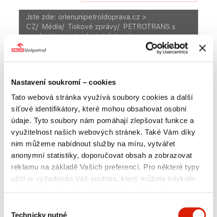
Jste zde:
orlenunipetroldoprava.cz >
CZ
/
Média
/
Tiskové zprávy
/
PETROTRANS s
novými internetovými stránkami
A
Velikost textu
A
A
MÉDIA
Nastavení soukromí – cookies
Tato webová stránka využívá soubory cookies a další
Tiskové zprávy
Fotogalerie
síťové identifikátory, které mohou obsahovat osobní
Kontakt na tiskové oddělení
údaje. Tyto soubory nám pomáhají zlepšovat funkce a
využitelnost našich webových stránek. Také Vám díky
nim můžeme nabídnout služby na míru, vytvářet
anonymní statistiky, doporučovat obsah a zobrazovat
PETROTRANS s novými
reklamu na základě Vašich preferencí. Pro některé typy
užití je vyžadován Váš souhlas, který můžete kdykoliv
internetovými stránkami
změnit nebo odvolat prostřednictvím nastavení
preferencí v tomto oknu, které můžete kdykoliv vyvolat
Výběr
přes sekci
Zásady ochrany osobních údajů
. Jednotlivé
Technicky nutné
souhlasu