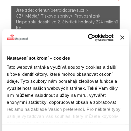
Jste zde:
orlenunipetroldoprava.cz >
CZ
/
Média
/
Tiskové zprávy
/
Provozní zisk
Unipetrolu dosáhl ve 2. čtvrtletí hodnoty 224 milionů
Kč
A
Velikost textu
A
A
MÉDIA
Nastavení soukromí – cookies
Tiskové zprávy
Fotogalerie
Tato webová stránka využívá soubory cookies a další
síťové identifikátory, které mohou obsahovat osobní
Kontakt na tiskové oddělení
údaje. Tyto soubory nám pomáhají zlepšovat funkce a
využitelnost našich webových stránek. Také Vám díky
nim můžeme nabídnout služby na míru, vytvářet
anonymní statistiky, doporučovat obsah a zobrazovat
Provozní zisk Unipetrolu
reklamu na základě Vašich preferencí. Pro některé typy
užití je vyžadován Váš souhlas, který můžete kdykoliv
dosáhl ve 2. čtvrtletí
změnit nebo odvolat prostřednictvím nastavení
hodnoty 224 milionů Kč
preferencí v tomto oknu, které můžete kdykoliv vyvolat