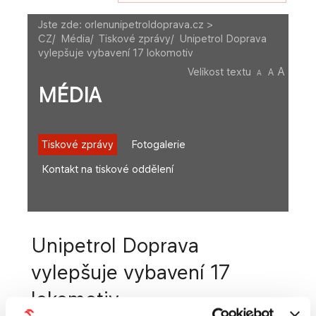
Jste zde:
orlenunipetroldoprava.cz >
CZ
/
Média
/
Tiskové zprávy
/
Unipetrol Doprava
vylepšuje vybavení 17 lokomotiv
A
Velikost textu
A
A
MÉDIA
Tiskové zprávy
Fotogalerie
Kontakt na tiskové oddělení
Unipetrol Doprava
vylepšuje vybavení 17
lokomotiv