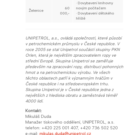
· Dovybavení knihovny
60
novým počítačem
Želenice
000,-
· Dovybavení dětského
hřiště
UNIPETROL, a.s., ovládá společnosti, které působí
v petrochemickém průmyslu v České republice. V
roce 2005 se stal Unipetrol součástí skupiny PKN
Orlen, která je největším zpracovatelem ropy ve
střední Evropě. Skupina Unipetrol se zaměřuje
především na zpracování ropy, distribuci pohonných
hmot a na petrochemickou výrobu. Ve všech
těchto oblastech patří k významným hráčům v
České republice i na středoevropském trhu.
Skupina Unipetrol je v České republice jedna z
největších z hlediska obratu a zaměstnává téměř
4000 lidí.
Kontakt:
Mikuláš Duda
Manažer tiskového oddělení, UNIPETROL, a.s.
telefon: +420 225 001 407, +420 736 502 520
e-mail:
mikulas.duda@unipetrol.cz