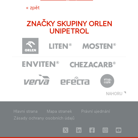
« zpět
ZNAČKY SKUPINY ORLEN
UNIPETROL
NAHORU
Hlavni strana
Mapa stranek
Právní ujednání
Zásady ochrany osobních údajů