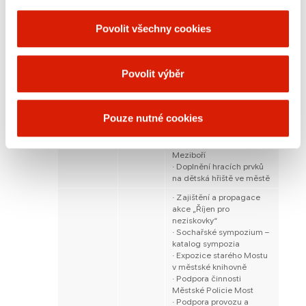
klubu TJ Baník Louka
Mariánské
60
· Podpora sportovních a
Povolit všechny cookies
Radčice
000,-
kulturních akcí pro děti.
· Podpora a ochrana
mládeže (prevence
Povolit výběr
kriminality) –
podporačinnosti dětí a
mládeže organizovaných
140
v oddílech TJ Baník
Meziboří
Pouze nutné cookies
000,-
Meziboří a mladých
fotbalistůSportovního
fotbalového klubu
Meziboří
· Doplnění hracích prvků
na dětská hřiště ve městě
· Zajištění a propagace
akce „Říjen pro
neziskovky“
· Sochařské sympozium –
katalog sympozia
· Expozice starého Mostu
v městské knihovně
· Podpora činnosti
Městské Policie Most
· Podpora provozu a