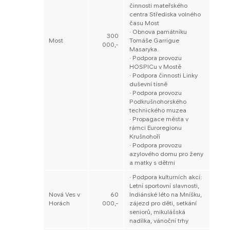
činnosti mateřského
centra Střediska volného
času Most
· Obnova památníku
300
Most
Tomáše Garrigue
000,-
Masaryka.
· Podpora provoz​​u
HOSPICu v Mostě
· Podpora činnosti Linky
duševní tísně
· Podpora provozu
Podkrušnohorského
technického muzea
· Propagace města v
rámci Euroregionu
Krušnohoří
· Podpora provozu
azylového domu pro ženy
a matky s dětmi
· Podpora kulturních akcí:
Letní sportovní slavnosti,
Nová Ves v
60
Indiánské léto na Mníšku,
Horách
000,-
zájezd pro děti, setkání
seniorů, mikulášská
nadílka, vánoční trhy