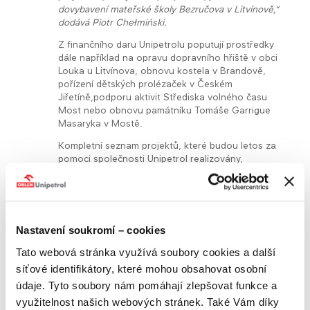
dovybavení mateřské školy Bezručova v Litvínově,“
dodává Piotr Chełmiński.
Z finančního daru Unipetrolu poputují prostředky
dále například na opravu dopravního hřiště v obci
Louka u Litvínova, obnovu kostela v Brandově,
pořízení dětských prolézaček v Českém
Jiřetíně,podporu aktivit Střediska volného času
Most nebo obnovu památníku Tomáše Garrigue
Masaryka v Mostě.
Kompletní seznam projektů, které budou letos za
pomoci společnosti Unipetrol realizovány,
naleznete v následující tabulce:
Přehled da​rů Unipetrolu pro obce a města Ústeckého
kraje
Finanční
Nastavení soukromí – cookies
Město/obec
Projekty
částka
Tato webová stránka využívá soubory cookies a další
· Obnova kulturní památky
60
síťové identifikátory, které mohou obsahovat osobní
Brandov
(nátěr fasády místního
000,-
kostela)
údaje. Tyto soubory nám pomáhají zlepšovat funkce a
Český
60
· Pořízení dětských
využitelnost našich webových stránek. Také Vám díky