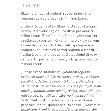
11-09-2012
Skupina Unipetrol podpoří rozvoj ústeckého
regionu částkou přesahující 1 milion korun.
Litvínov, 6. září 2012 – Skupina Unipetrol podpoří
rozvoj ústeckého regionu částkou přesahující 1
milion korun. Z darů budou financovány sociální,
vzdělávací, sportovní či kulturní projekty v celkem
12 městech a obcích. Cílem této spolupráce je
podporovat udržitelný rozvoj regionu a zlepšit
kvalitu života jeho obyvatel. Za poslední tři roky
věnoval Unipetrol na projekty v kraji více než5,5
milionu korun.
„Každý rok se snažíme ve vybraném regionu
vytipovat nejvhodnější rozvojové projekty z oblasti
sociální, vzdělávání, sportu či kultury. Navzdory
skutečnosti, že letošní rok je pro náš průmysl velmi
obtížný, podporujeme desítky aktivit, které zástupci
měst a obcí označili za nezbytné investice,“
říká
Piotr Chełmiński, předseda představenstva a
generální ředitel společnosti Unipetrol.
„Největším
projektem, který letos podpoříme, je financování