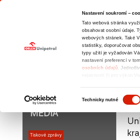
Nastavení soukromí – coo
Tato webová stránka využív
obsahovat osobní údaje. T
webových stránek. Také V
statistiky, doporučovat o
typy užití je vyžadován V
O NÁS
NABÍDKA
VÝBĚROVÁ
SLUŽEB
ŘÍZENÍ
nastavení preferencí v to
osobních údajů
. Jednotli
nejasností či pro výkon Va
pověřence pro ochranu os
Jste zde:
orlenunipetroldoprava.cz > CZ
/
Média
/
T
Výběr
Technicky nutné
pokračuje ve spolupráci s městy a obcemi Ústeckého k
souhlasu
MÉDIA
Uni
kra
Tiskové zprávy