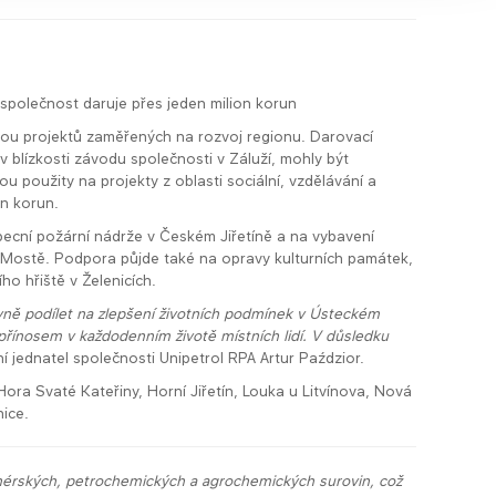
polečnost daruje přes jeden milion korun
orou projektů zaměřených na rozvoj regionu. Darovací
 blízkosti závodu společnosti v Záluží, mohly být
použity na projekty z oblasti sociální, vzdělávání a
on korun.
becní požární nádrže v Českém Jiřetíně a na vybavení
Mostě. Podpora půjde také na opravy kulturních památek,
o hřiště v Želenicích.
vně podílet na zlepšení životních podmínek v Ústeckém
přínosem v každodenním životě místních lidí. V důsledku
 jednatel společnosti Unipetrol RPA Artur Paździor.
ora Svaté Kateřiny, Horní Jiřetín, Louka u Litvínova, Nová
nice.
nérských, petrochemických a agrochemických surovin, což