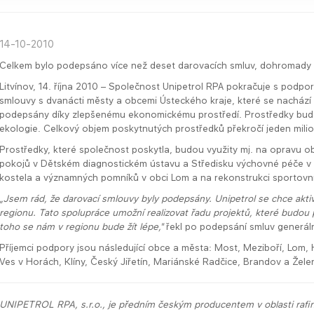
14-10-2010
Celkem bylo podepsáno více než deset darovacích smluv, dohromady s
Litvínov, 14. října 2010 – Společnost Unipetrol RPA pokračuje s podp
smlouvy s dvanácti městy a obcemi Ústeckého kraje, které se nachází v
podepsány díky zlepšenému ekonomickému prostředí. Prostředky budou 
ekologie. Celkový objem poskytnutých prostředků překročí jeden mili
Prostředky, které společnost poskytla, budou využity mj. na opravu o
pokojů v Dětském diagnostickém ústavu a Středisku výchovné péče v 
kostela a významných pomníků v obci Lom a na rekonstrukci sportovníh
„Jsem rád, že darovací smlouvy byly podepsány. Unipetrol se chce akti
regionu. Tato spolupráce umožní realizovat řadu projektů, které budou 
toho se nám v regionu bude žít lépe,"
řekl po podepsání smluv generální
Příjemci podpory jsou následující obce a města: Most, Meziboří, Lom, H
Ves v Horách, Klíny, Český Jiřetín, Mariánské Radčice, Brandov a Žele
UNIPETROL RPA, s.r.o., je předním českým producentem v oblasti rafi