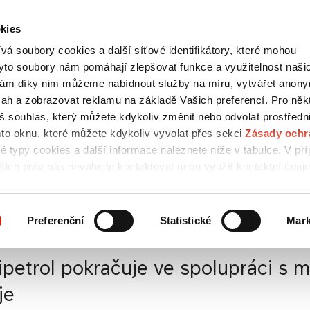
kies
Kontakty
english
á soubory cookies a další síťové identifikátory, které mohou
HLEDAT
yto soubory nám pomáhají zlepšovat funkce a využitelnost naši
ám díky nim můžeme nabídnout služby na míru, vytvářet anon
bsah a zobrazovat reklamu na základě Vašich preferencí. Pro něk
áš souhlas, který můžete kdykoliv změnit nebo odvolat prostředn
MÉDIA
KARIÉRA
UDRŽITELNOST
/ ESG
mto oknu, které můžete kdykoliv vyvolat přes sekci
Zásady ochr
vé typy cookies a další informace naleznete níže v tabulce. V př
šich práv nás neváhejte kontaktovat nebo využít kontaktní údaj
obních údajů.
iskové zprávy
/
Unipetrol
Preferenční
Statistické
Mark
raje
petrol pokračuje ve spolupráci s
je