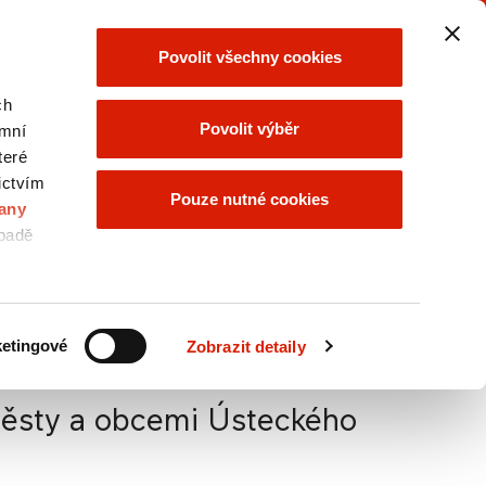
SKUPINA ORLEN
SKUPINA ORLEN
Povolit všechny cookies
UNIPETROL
vyberte
vyberte
ch
Povolit výběr
ymní
teré
ictvím
KONTAKTY
NABÍDKA
Pouze nutné cookies
SKUPINY
any
ORLEN
ípadě
e
A
Velikost textu
A
A
etingové
Zobrazit detaily
 městy a obcemi Ústeckého