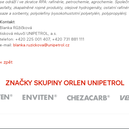
se odráží i ve zkratce RPA: rafinérie, petrochemie, agrochemie. Společ
asfalty, zkapalněné ropné produkty, olejové hydrogenáty, ostatní rafinér
saze a sorbenty, polyolefiny (vysokohustotní polyetylén, polypropylén).
Kontakt
:
Blanka Růžičková
tisková mluvčí UNIPETROL, a.s.
telefon: +420 225 001 407, +420 731 881 111
e-mail:
blanka.ruzickova@unipetrol.cz
« zpět
ZNAČKY SKUPINY ORLEN UNIPETROL