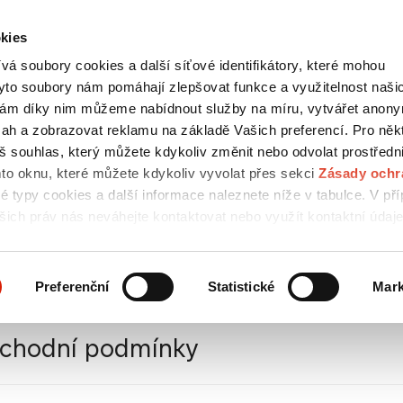
kies
Kontakty
english
á soubory cookies a další síťové identifikátory, které mohou
HLEDAT
yto soubory nám pomáhají zlepšovat funkce a využitelnost naši
ám díky nim můžeme nabídnout služby na míru, vytvářet anon
bsah a zobrazovat reklamu na základě Vašich preferencí. Pro něk
áš souhlas, který můžete kdykoliv změnit nebo odvolat prostředn
MÉDIA
KARIÉRA
UDRŽITELNOST
/ ESG
mto oknu, které můžete kdykoliv vyvolat přes sekci
Zásady ochr
vé typy cookies a další informace naleznete níže v tabulce. V př
šich práv nás neváhejte kontaktovat nebo využít kontaktní údaj
obních údajů.
lužeb
/
Čisticí a pařicí stanice
Preferenční
Statistické
Mark
chodní podmínky