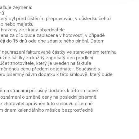
važuje zejména:
nů
který byl před čištěním přepravován, v důsledku čehož
sob nebo majetku
 hrazeny ze strany objednatele
Cena za dílo bude zaplacena v hotovosti, v případě
ději do 15 dnů ode dne zdanitelného plnění. Datem
 Při neuhrazení fakturované částky ve stanoveném termínu
dlužné částky za každý započatý den prodlení
čet zhotovitele, který je uveden na faktuře
o změněnou cenu předem objednateli. Současně s
ru písemný návrh dodatku k této smlouvě, který bude
ma stranami příslušný dodatek k této smlouvě
í oznámení o změně ceny na poslední písemně
je zhotovitel oprávněn tuto smlouvu písemně
ním dnem kalendářního měsíce bezprostředně