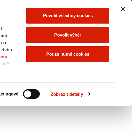
SKUPINA ORLEN
SKUPINA ORLEN
Povolit všechny cookies
UNIPETROL
vyberte
vyberte
ch
Povolit výběr
ymní
teré
ictvím
KONTAKTY
NABÍDKA
Pouze nutné cookies
SKUPINY
any
ORLEN
ípadě
e
A
Velikost textu
A
A
etingové
Zobrazit detaily