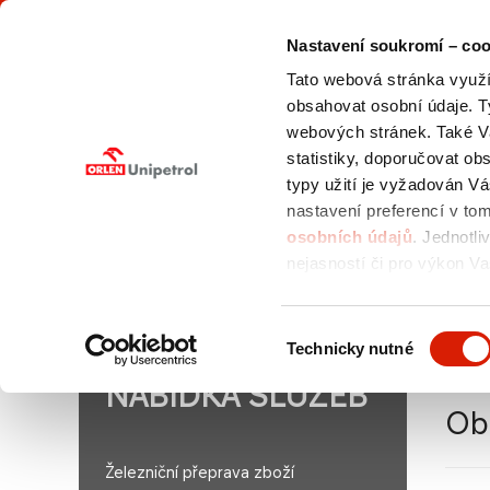
Nastavení soukromí – coo
Tato webová stránka využív
obsahovat osobní údaje. T
webových stránek. Také V
statistiky, doporučovat o
typy užití je vyžadován V
O NÁS
NABÍDKA
VÝBĚROVÁ
SLUŽEB
ŘÍZENÍ
nastavení preferencí v to
osobních údajů
. Jednotli
nejasností či pro výkon Va
pověřence pro ochranu os
Jste zde:
orlenunipetroldoprava.cz > CZ
/
Nabídka s
Výběr
Technicky nutné
cisteren
/
Obchodní podmínky
souhlasu
NABÍDKA SLUŽEB
Ob
Železniční přeprava zboží