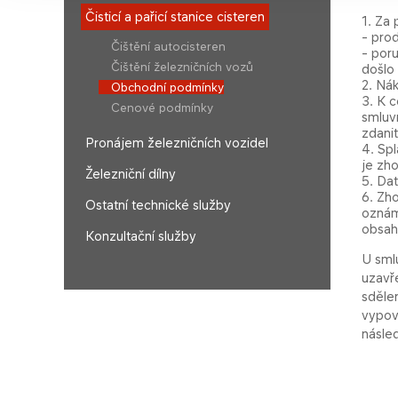
Čisticí a pařicí stanice cisteren
1. Za
- pro
Čištění autocisteren
- por
Čištění železničních vozů
došlo
2. Ná
Obchodní podmínky
3. K 
Cenové podmínky
smluv
zdani
Pronájem železničních vozidel
4. Spl
je zh
Železniční dílny
5. Da
6. Zh
Ostatní technické služby
oznám
obsah
Konzultační služby
U sml
uzavř
sděle
vypov
násled