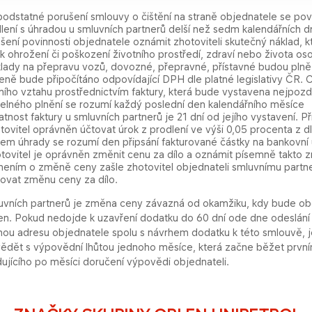
 podstatné porušení smlouvy o čištění na straně objednatele se po
dlení s úhradou u smluvních partnerů delší než sedm kalendářních d
ušení povinnosti objednatele oznámit zhotoviteli skutečný náklad, 
 k ohrožení či poškození životního prostředí, zdraví nebo života o
klady na přepravu vozů, dovozné, přepravné, přístavné budou plně
ceně bude připočítáno odpovídající DPH dle platné legislativy ČR. 
ního vztahu prostřednictvím faktury, která bude vystavena nejpoz
telného plnění se rozumí každý poslední den kalendářního měsíce
atnost faktury u smluvních partnerů je 21 dní od jejího vystavení.
otovitel oprávněn účtovat úrok z prodlení ve výši 0,05 procenta z 
tem úhrady se rozumí den připsání fakturované částky na bankovní ú
otovitel je oprávněn změnit cenu za dílo a oznámit písemně takt
ením o změně ceny zašle zhotovitel objednateli smluvnímu partne
ovat změnu ceny za dílo.
uvních partnerů je změna ceny závazná od okamžiku, kdy bude obě
en. Pokud nedojde k uzavření dodatku do 60 dní ode dne odeslán
nou adresu objednatele spolu s návrhem dodatku k této smlouvě, 
ědět s výpovědní lhůtou jednoho měsíce, která začne běžet prv
ujícího po měsíci doručení výpovědi objednateli.​